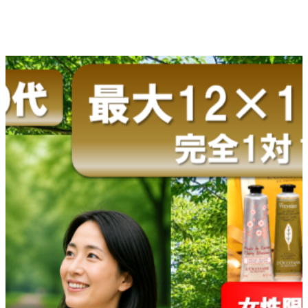
内
容
を
ス
キ
ッ
プ