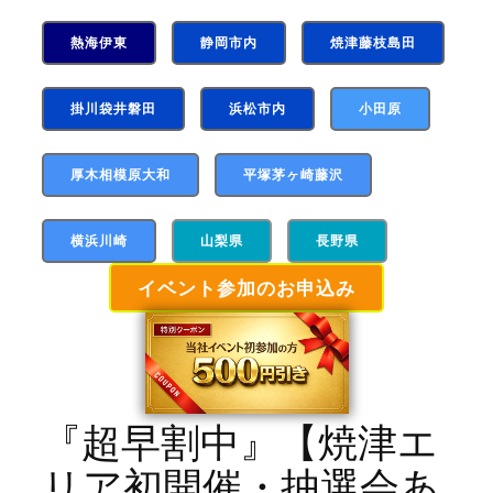
熱海伊東
静岡市内
焼津藤枝島田
掛川袋井磐田
浜松市内
小田原
厚木相模原大和
平塚茅ヶ崎藤沢
横浜川崎
山梨県
長野県
イベント参加のお申込み
『超早割中』【焼津エ
リア初開催・抽選会あ